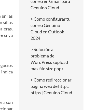
correo en Gmail para
Genuino Cloud
 en las
Como configurar tu
 sillas
correo Genuino
aleras.
Cloud en Outlook
e si ya
2024
Solución a
problema de
WordPress «upload
egocios
max file size php»
 indica
Como redireccionar
página web de http a
https | Genuino Cloud
ora son
ccionar