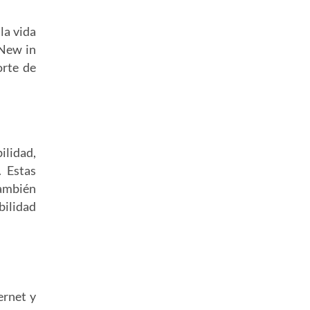
la vida
 New in
orte de
ilidad,
. Estas
también
bilidad
ernet y