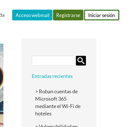
da
Acceso webmail
Registrarse
Iniciar sesión
Search
for:
Entradas recientes
Roban cuentas de
Microsoft 365
mediante el Wi-Fi de
hoteles
Vulnerabilidad en