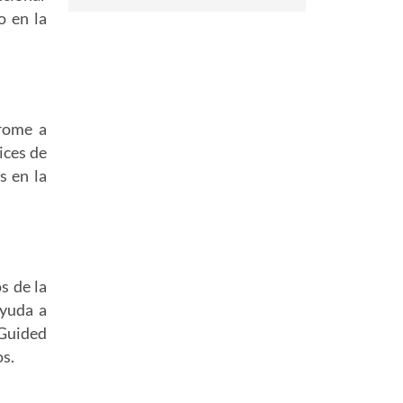
o en la
hrome a
ices de
s en la
s de la
ayuda a
 Guided
os.