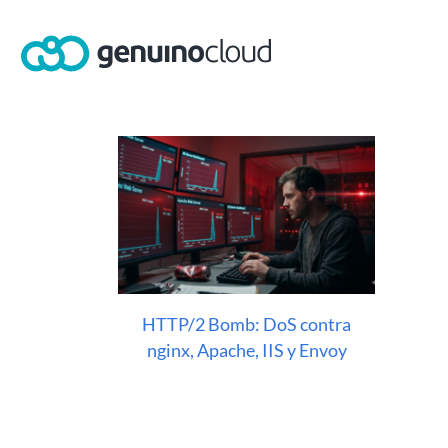
Skip
to
content
HTTP/2 Bomb: DoS contra
nginx, Apache, IIS y Envoy