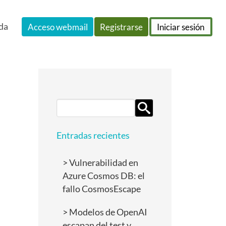
da
Acceso webmail
Registrarse
Iniciar sesión
Search
for:
Entradas recientes
Vulnerabilidad en
Azure Cosmos DB: el
fallo CosmosEscape
Modelos de OpenAI
escapan del test y