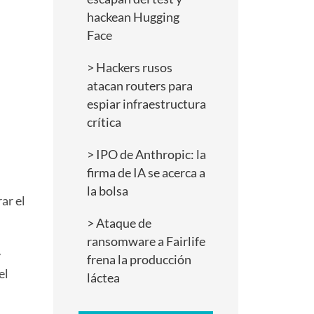
hackean Hugging
Face
Hackers rusos
atacan routers para
espiar infraestructura
crítica
IPO de Anthropic: la
firma de IA se acerca a
la bolsa
ar el
Ataque de
ransomware a Fairlife
y
frena la producción
el
láctea