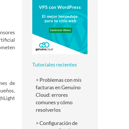
ensores
ificial
rometen
Tutoriales recientes
Problemas con mis
ones de
facturas en Genuino
queños,
Cloud: errores
ghLight
comunes y cómo
resolverlos
Configuración de