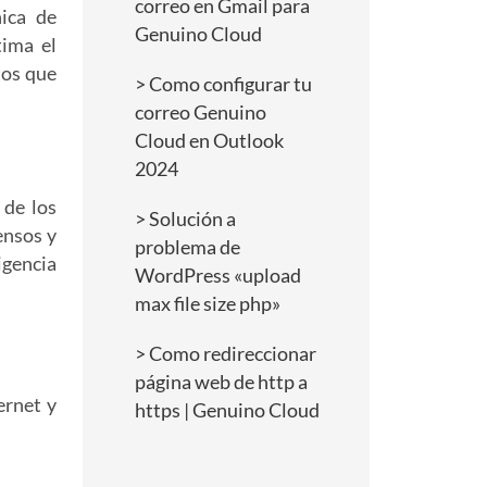
correo en Gmail para
nica de
Genuino Cloud
tima el
tos que
Como configurar tu
correo Genuino
Cloud en Outlook
2024
 de los
Solución a
ensos y
problema de
igencia
WordPress «upload
max file size php»
Como redireccionar
página web de http a
ernet y
https | Genuino Cloud