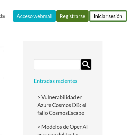
da
Acceso webmail
Registrarse
Iniciar sesión
Search
for:
Entradas recientes
Vulnerabilidad en
Azure Cosmos DB: el
fallo CosmosEscape
Modelos de OpenAI
escapan del test y