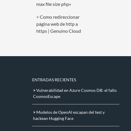
max file size php»
Como redireccionar
página web de http a
https | Genuino Cloud
ENTRADAS RECIENTES
Vulnerabilidad en Azure Cosmos DB: el fallo
CosmosEscape
Modelos de OpenAI escapan del test y
hackean Hugging Face