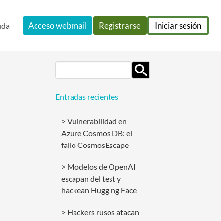
Acceso webmail
Registrarse
Iniciar sesión
uda
Search
for:
Entradas recientes
Vulnerabilidad en
Azure Cosmos DB: el
fallo CosmosEscape
Modelos de OpenAI
escapan del test y
hackean Hugging Face
Hackers rusos atacan