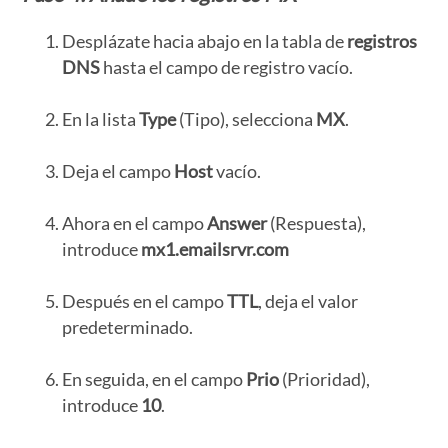
Desplázate hacia abajo en la tabla de
registros
DNS
hasta el campo de registro vacío.
En la lista
Type
(Tipo), selecciona
MX
.
Deja el campo
Host
vacío.
Ahora en el campo
Answer
(Respuesta),
introduce
mx1.emailsrvr.com
Después en el campo
TTL
, deja el valor
predeterminado.
En seguida, en el campo
Prio
(Prioridad),
introduce
10
.