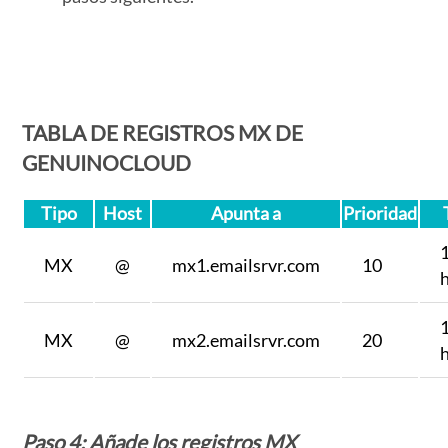
TABLA DE REGISTROS MX DE
GENUINOCLOUD
Tipo
Host
Apunta a
Prioridad
MX
@
mx1.emailsrvr.com
10
MX
@
mx2.emailsrvr.com
20
Paso 4: Añade los
registros MX