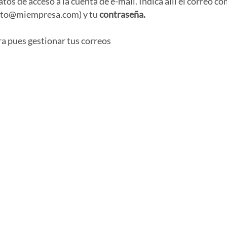
atos de acceso a la cuenta de e-mail. Indica allí el correo c
cto@miempresa.com
) y tu
contraseña.
ora pues gestionar tus correos