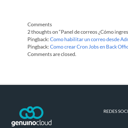
Comments
2 thoughts on “
Panel de correos ¿Cómo ingres
Pingback:
Como habilitar un correo desde Ad
Pingback:
Como crear Cron Jobs en Back Offic
Comments are closed.
REDES SOC