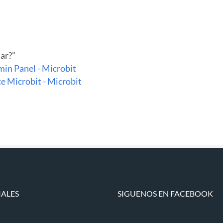
ar?
”
min Panel - Microbit
e Microbit - Microbit
IALES
SIGUENOS EN FACEBOOK