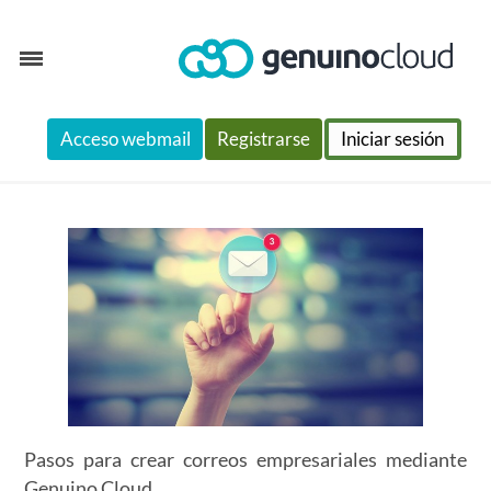
Skip
Acceso webmail
Registrarse
Iniciar sesión
to
content
Pasos para crear correos empresariales mediante
Genuino Cloud