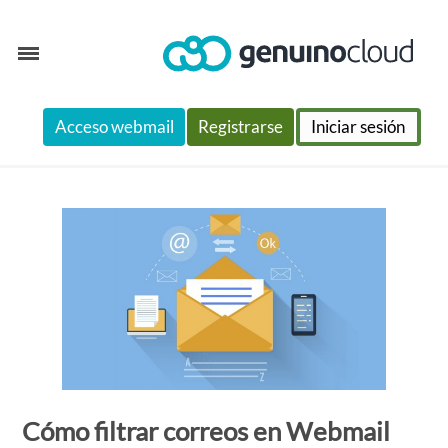
Skip
Acceso webmail
Registrarse
Iniciar sesión
to
content
Cómo filtrar correos en Webmail