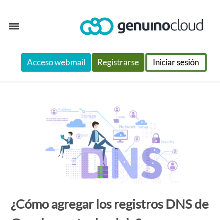
Skip
Acceso webmail
Registrarse
Iniciar sesión
to
content
¿Cómo agregar los registros DNS de